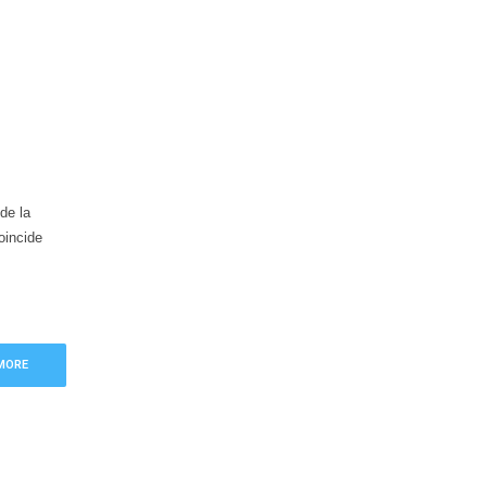
de la
oincide
MORE