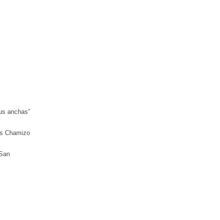
sus anchas”
is Chamizo
 San