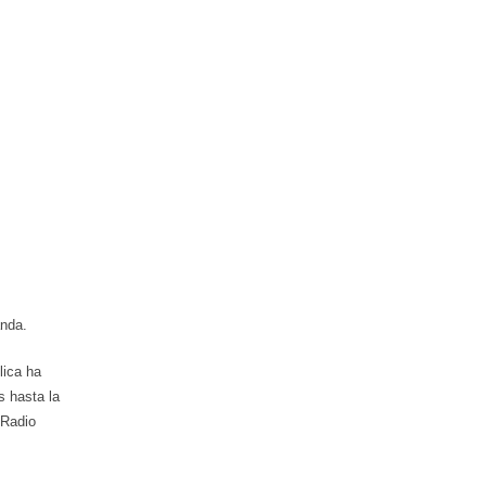
anda.
lica ha
s hasta la
 Radio