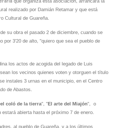
eraria
que organiza esta asociación, arrancará la
 mural realizado por Damián Retamar y que está
o Cultural de Guareña.
ón de su obra el pasado 2 de diciembre, cuando se
o por 3'20 de alto, "quiero que sea el pueblo de
ina los actos de acogida del legado de Luis
sean los vecinos quienes voten y otorguen el título
e instales 3 urnas en el municipio, en el Centro
ado de Abastos.
el coló de la tierra
", "
El arte del Miajón
", o
n estará abierta hasta el próximo 7 de enero.
dres, al pueblo de Guareña, y a los últimos